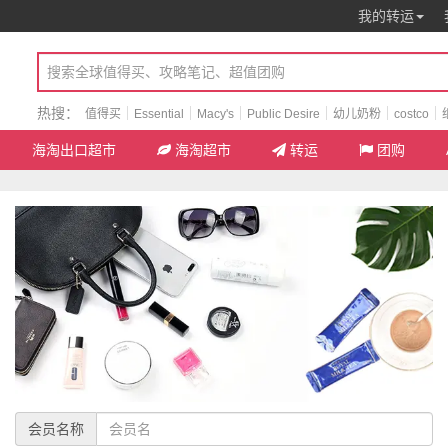
我的转运
热搜：
值得买
Essential
Macy's
Public Desire
幼儿奶粉
costco
海淘出口超市
海淘超市
转运
团购
会员名称