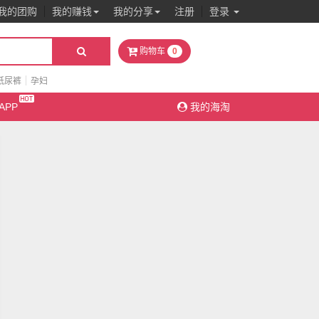
我的团购
我的赚钱
我的分享
注册
登录
0
购物车
纸尿裤
孕妇
APP
我的海淘